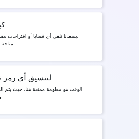
كي
يسعدنا تلقي أي قضايا أو اقتراحات م
Testwebcams.com متاحة على جميع المنصات الاجتماعية الرائدة مثل جيميل، فيسبوك، إنستغرام، يوتيوب، ولينكد إن، إلخ.
ما هو الوقت المستغرق لدقة الكاميرا من ebcams.com
الوقت هو معلومة ممتعة هنا، حيث يتم الت
وبالتالي، يمكنك عرض النتائج على الفور، ولكن يمكن أن تأخذ تكلفة اتصال الإنترنت البطيء بعض الوقت لعرض النتائج.