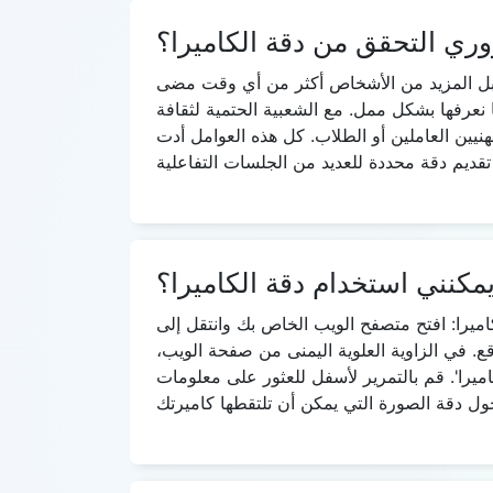
وري التحقق من دقة الكاميرا؟
ن قبل المزيد من الأشخاص أكثر من أي وقت مضى
 نعرفها بشكل ممل. مع الشعبية الحتمية لثقافة
هنيين العاملين أو الطلاب. كل هذه العوامل أدت
مكنني استخدام دقة الكاميرا؟
لخاص بك وانتقل إلى testwebcams.com. في مربع الإذن المنبثق الذي يظهر في أعلى نافذتك،
. في الزاوية العلوية اليمنى من صفحة الويب،
اميرا'. قم بالتمرير لأسفل للعثور على معلومات