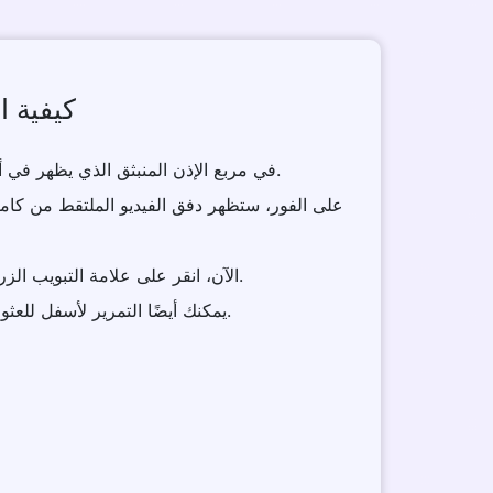
كيفية ا
1 . في مربع الإذن المنبثق الذي يظهر في أعلى نافذتك، انقر على سماح.
3 . الآن، انقر على علامة التبويب الزرقاء للتحقق من دقة الكاميرا.
4 . يمكنك أيضًا التمرير لأسفل للعثور على تفاصيل كاميرتك أدناه.