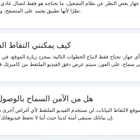
ي جهاز بغض النظر عن نظام التشغيل، ما تحتاجه هو فقط اتصال عادي با
حتى على أجهزة iOS نظرًا لأنها تطبيق يعتمد على المتصفح، وتعمل على جميع المنصات.
كيف يمكنني التقاط الف
أي جهاز. تحتاج فقط لاتباع الخطوات التالية: بمجرد زيارة الموقع، في 
هل من الآمن السماح بالوصول إ
لموقع لالتقاط البيانات. لن نستخدم الفيديو الملتقط لأي أغراض أخرى 
أي مكان، وبعد فحص الدقة يتمdiscard.إن بياناتك ستبقى آمنة لدينا حيث أننا لا نحفظ فيديوهاتك/بياناتك.