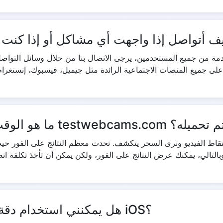
ف أتواصل إذا واجهت أي مشاكل أو إذا كنت 
قدمة من جميع المستخدمين، يرجى الاتصال بنا من خلال وسائل التواص
testw لتنسيق أي رمز تم تحميله؟
قاط الفيديو ونرى السحر يتكشف. تحدث معظم النتائج على الفور حيث ت
هل يمكنني استخدام دقة الكاميرا على أجهزة أندرويد و iOS؟