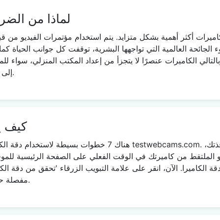
لماذا من الضر
كاميرات أكثر أهمية بشكل متزايد. يتم استخدام مؤتمرات الفيديو م
الجائحة العالمية التي تواجهها البشرية، توقفت كل جوانب الحياة كما
لتالي الكاميرات عنصرًا لا يتجزأ من إعداد المكتب المنزلي، سواء للم
إلى تقديم دقة محددة للعديد من الجلسات التفاعلية.
كيف ي
هناك 7 خطوات بسيطة لاستخدام دقة الكاميرا: افتح متصفح الويب ا
 الملتقط من كاميرتك في الوقت الفعلي على الصفحة الرئيسية للموقع
قة الكاميرا. الآن، انقر على علامة التبويب الزرقاء 'تحقق من دقة الك
مفصلة حول دقة الصورة التي يمكن أن تلتقطها كاميرتك.